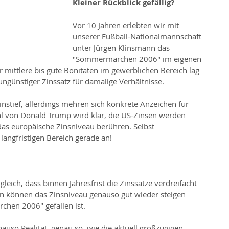
Kleiner Rückblick gefällig?
Vor 10 Jahren erlebten wir mit 
unserer Fußball-Nationalmannschaft 
unter Jürgen Klinsmann das 
"Sommermärchen 2006" im eigenen 
r mittlere bis gute Bonitäten im gewerblichen Bereich lag 
 ungünstiger Zinssatz für damalige Verhältnisse.
instief, allerdings mehren sich konkrete Anzeichen für 
hl von Donald Trump wird klar, die US-Zinsen werden 
 das europäische Zinsniveau berühren. Selbst 
langfristigen Bereich gerade an!
 gleich, dass binnen Jahresfrist die Zinssätze verdreifacht 
n können das Zinsniveau genauso gut wieder steigen 
chen 2006" gefallen ist.
auso Realität, genau so, wie die aktuell großzügigen 