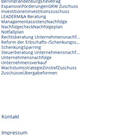
Berlin
Brandenburg
Ehevetrag
Expansion
Förderungen
GRW Zuschuss
Investitionen
Investitionszuschuss
LEADER
M&A Beratung
Managementassistenz
Nachfolge
Nachfolgecheck
Nachfolgeplan
Notfallplan
Rechtsberatung Unternehmensnachfolge
Reform der Erbschafts-/Schenkungssteuer
Schenkung
Sparring
Steuerberatung Unternehmensnachfolge
Unternehmensnachfolge
Unternehmensverkauf
Wachstumsstrategie
Zinstief
Zuschuss
Zuschüsse
Übergabeformen
Kontakt
Impressum