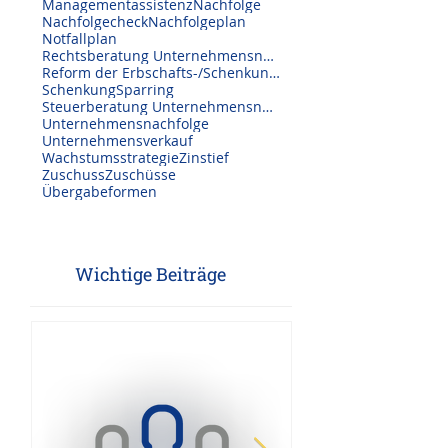
Investitionszuschuss
LEADER
M&A Beratung
Managementassistenz
Nachfolge
Nachfolgecheck
Nachfolgeplan
Notfallplan
Rechtsberatung Unternehmensnachfolge
Reform der Erbschafts-/Schenkungssteuer
Schenkung
Sparring
Steuerberatung Unternehmensnachfolge
Unternehmensnachfolge
Unternehmensverkauf
Wachstumsstrategie
Zinstief
Zuschuss
Zuschüsse
Übergabeformen
Wichtige Beiträge