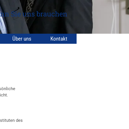
nn Sie uns brauchen
Über uns
Kontakt
sönliche
icht.
stituten des