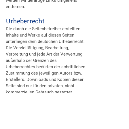
werden wir derartige Links umgehend
entfernen.
Urheberrecht
Die durch die Seitenbetreiber erstellten
Inhalte und Werke auf diesen Seiten
unterliegen dem deutschen Urheberrecht.
Die Vervielfältigung, Bearbeitung,
Verbreitung und jede Art der Verwertung
außerhalb der Grenzen des
Urheberrechtes bedürfen der schriftlichen
Zustimmung des jeweiligen Autors bzw.
Erstellers. Downloads und Kopien dieser
Seite sind nur für den privaten, nicht
kommerziellen Gebrauch gestattet.
Soweit die Inhalte auf dieser Seite nicht
vom Betreiber erstellt wurden, werden die
Urheberrechte Dritter beachtet.
Insbesondere werden Inhalte Dritter als
solche gekennzeichnet. Sollten Sie