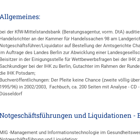
Allgemeines:
bei der KfW-Mittelstandsbank (Beratungsagentur, vorm. DtA) auditier
Handelsrichter an der Kammer für Handelssachen 98 am Landgericht 
Notgeschäftsführer/Liquidator auf Bestellung der Amtsgerichte C
im Auftrage des Landes Berlin zur Abwicklung einer Landesgesellsc
Beisitzer in der Einigungsstelle für Wettbewerbsfragen bei der IHK zu
Sachkundiger bei der IHK zu Berlin, Gutachter im Rahmen der Runden 
die IHK Potsdam;
Buchveröffentlichungen: Der Pleite keine Chance (zweite völlig über
1995/96) in 2002/2003, Fachbuch, ca. 200 Seiten mit Analyse - CD 
Düsseldorf
Notgeschäftsführungen und Liquidationen - B
MIG -Management und Informationstechnologie im Gesundheitswes
Notgeschäftsführung und Liquidation;