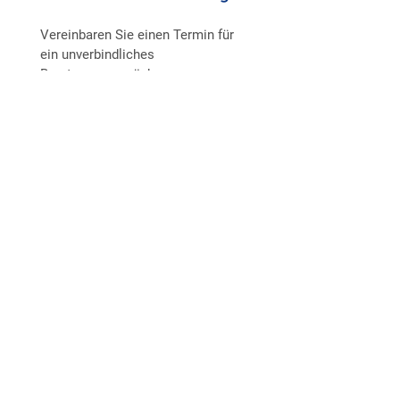
Vereinbaren Sie einen Termin für
ein unverbindliches
Beratungsgespräch.
Tel:
030 - 31 50 58 95
Kontaktformular
E-Mail schreiben
Newsletter
abonnieren