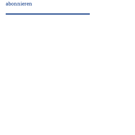
abonnieren
Hier klicken
Beratungsbereiche
Unser Team
Referenzen
Kontakt
Impressum
Datenschutzerklärung