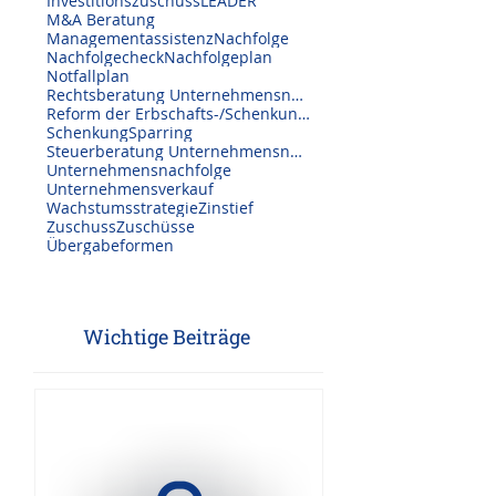
Expansion
Förderungen
GRW Zuschuss
Investitionen
Investitionszuschuss
LEADER
M&A Beratung
Managementassistenz
Nachfolge
Nachfolgecheck
Nachfolgeplan
Notfallplan
Rechtsberatung Unternehmensnachfolge
Reform der Erbschafts-/Schenkungssteuer
Schenkung
Sparring
Steuerberatung Unternehmensnachfolge
Unternehmensnachfolge
Unternehmensverkauf
Wachstumsstrategie
Zinstief
Zuschuss
Zuschüsse
Übergabeformen
Wichtige Beiträge