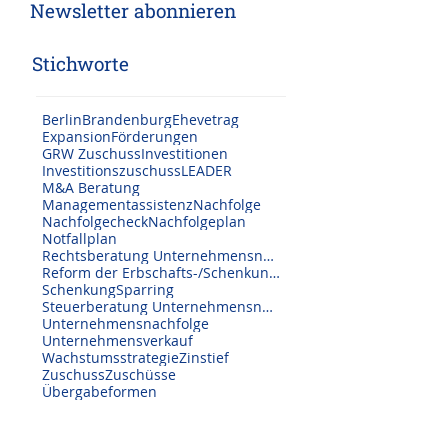
Folgen Sie
uns
Newsletter abonnieren
Stichworte
Berlin
Brandenburg
Ehevetrag
Expansion
Förderungen
GRW Zuschuss
Investitionen
Investitionszuschuss
LEADER
M&A Beratung
Managementassistenz
Nachfolge
Nachfolgecheck
Nachfolgeplan
Notfallplan
Rechtsberatung Unternehmensnachfolge
Reform der Erbschafts-/Schenkungssteuer
Schenkung
Sparring
Steuerberatung Unternehmensnachfolge
Unternehmensnachfolge
Unternehmensverkauf
Wachstumsstrategie
Zinstief