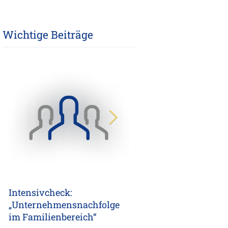
Wichtige Beiträge
Intensivcheck:
Noch bis zu 40% Zusch
„Unternehmensnachfolge
für gewerbliche
im Familienbereich“
Investitionen - Chanc