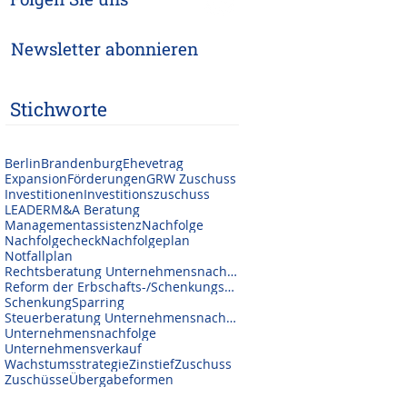
Newsletter abonnieren
Stichworte
Berlin
Brandenburg
Ehevetrag
Expansion
Förderungen
GRW Zuschuss
Investitionen
Investitionszuschuss
LEADER
M&A Beratung
Managementassistenz
Nachfolge
Nachfolgecheck
Nachfolgeplan
Notfallplan
Rechtsberatung Unternehmensnachfolge
Reform der Erbschafts-/Schenkungssteuer
Schenkung
Sparring
Steuerberatung Unternehmensnachfolge
Unternehmensnachfolge
Unternehmensverkauf
Wachstumsstrategie
Zinstief
Zuschuss
Zuschüsse
Übergabeformen