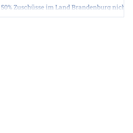
u 50% Zuschüsse im Land Brandenburg nicht
 lassen
sende laufen aktuelle Zuschussrichtlinien des Landes laufen
aus oder die Töpfe sind vorzeitig leer. Ärgerlich für alle...