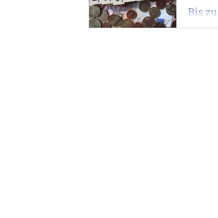
Bis z
liegen
Am Jahre
entweder 