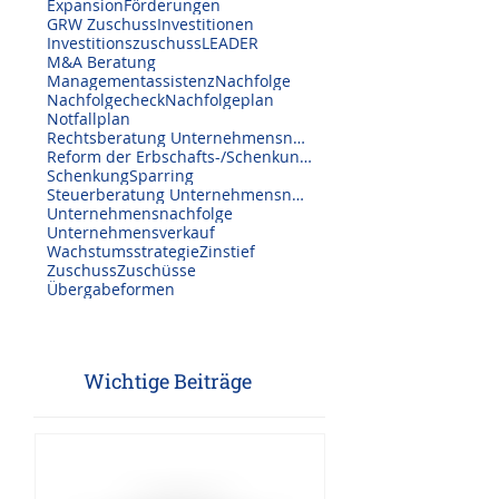
Berlin
Brandenburg
Ehevetrag
Expansion
Förderungen
GRW Zuschuss
Investitionen
Investitionszuschuss
LEADER
M&A Beratung
Managementassistenz
Nachfolge
Nachfolgecheck
Nachfolgeplan
Notfallplan
Rechtsberatung Unternehmensnachfolge
Reform der Erbschafts-/Schenkungssteuer
Schenkung
Sparring
Steuerberatung Unternehmensnachfolge
Unternehmensnachfolge
Unternehmensverkauf
Wachstumsstrategie
Zinstief
Zuschuss
Zuschüsse
Übergabeformen
Wichtige Beiträge