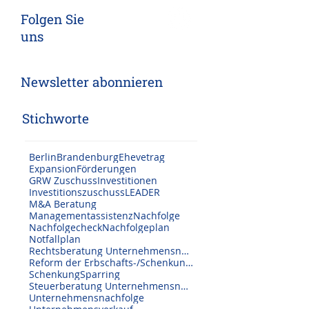
Steuern/Recht
Allgemeines/Veranstaltungen
Folgen Sie
uns
Newsletter abonnieren
Stichworte
Berlin
Brandenburg
Ehevetrag
Expansion
Förderungen
GRW Zuschuss
Investitionen
Investitionszuschuss
LEADER
M&A Beratung
Managementassistenz
Nachfolge
Nachfolgecheck
Nachfolgeplan
Notfallplan
Rechtsberatung Unternehmensnachfolge