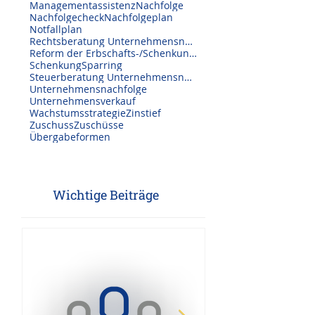
Investitionszuschuss
LEADER
M&A Beratung
Managementassistenz
Nachfolge
Nachfolgecheck
Nachfolgeplan
Notfallplan
Rechtsberatung Unternehmensnachfolge
Reform der Erbschafts-/Schenkungssteuer
Schenkung
Sparring
Steuerberatung Unternehmensnachfolge
Unternehmensnachfolge
Unternehmensverkauf
Wachstumsstrategie
Zinstief
Zuschuss
Zuschüsse
Übergabeformen
Wichtige Beiträge