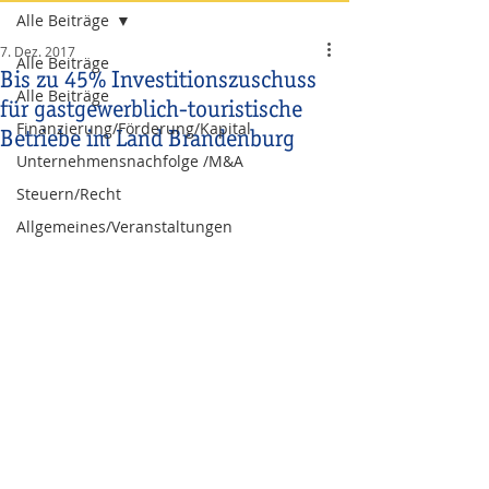
Alle Beiträge
7. Dez. 2017
Alle Beiträge
Bis zu 45% Investitionszuschuss
Alle Beiträge
für gastgewerblich-touristische
Finanzierung/Förderung/Kapital
Betriebe im Land Brandenburg
Unternehmensnachfolge /M&A
Steuern/Recht
Allgemeines/Veranstaltungen