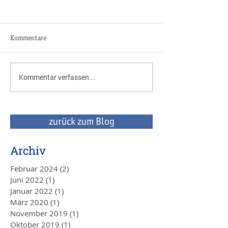
Kommentare
CORONA -
Unternehmensnac
Kommentar verfassen...
Mandanteninformation
oder -verkauf -
Betriebswirtschaft
und Steuern aus 
durch uns
zurück zum Blog
Archiv
Februar 2024
(2)
2 Beiträge
Juni 2022
(1)
1 Beitrag
Januar 2022
(1)
1 Beitrag
März 2020
(1)
1 Beitrag
November 2019
(1)
1 Beitrag
Oktober 2019
(1)
1 Beitrag