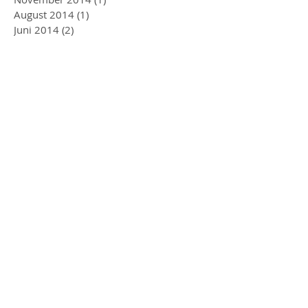
August 2014
(1)
1 Beitrag
Juni 2014
(2)
2 Beiträge
Mai 2014
(1)
1 Beitrag
Folgen Sie
uns
Newsletter abonnieren
Stichworte
Berlin
Brandenburg
Ehevetrag
Expansion
Förderungen
GRW Zuschuss
Investitionen
Investitionszuschuss
LEADER
M&A Beratung
Managementassistenz
Nachfolge
Nachfolgecheck
Nachfolgeplan
Notfallplan