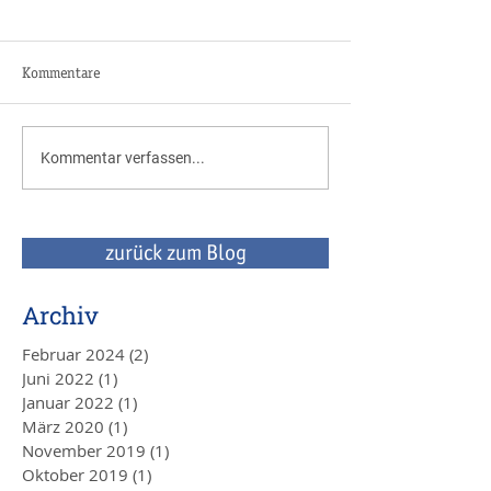
Kommentare
Unternehmensnachfolge
Auch ab 2018 wie
Kommentar verfassen...
oder -verkauf -
Zuschüsse für Inv
Betriebswirtschaft, Recht
- jetzt wieder bis
und Steuern aus einem Guss
durch uns
zurück zum Blog
Archiv
Februar 2024
(2)
2 Beiträge
Juni 2022
(1)
1 Beitrag
Januar 2022
(1)
1 Beitrag
März 2020
(1)
1 Beitrag
November 2019
(1)
1 Beitrag
Oktober 2019
(1)
1 Beitrag