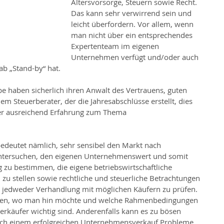
Altersvorsorge, Steuern sowie Recht. 
Das kann sehr verwirrend sein und 
leicht überfordern. Vor allem, wenn 
man nicht über ein entsprechendes 
Expertenteam im eigenen 
Unternehmen verfügt und/oder auch 
ab „Stand-by“ hat.
be haben sicherlich ihren Anwalt des Vertrauens, guten 
 Steuerberater, der die Jahresabschlüsse erstellt, dies 
mer ausreichend Erfahrung zum Thema 
eutet nämlich, sehr sensibel den Markt nach 
 untersuchen, den eigenen Unternehmenswert und somit 
g zu bestimmen, die eigene betriebswirtschaftliche 
zu stellen sowie rechtliche und steuerliche Betrachtungen 
or jedweder Verhandlung mit möglichen Käufern zu prüfen. 
ssen, wo man hin möchte und welche Rahmenbedingungen 
 Verkäufer wichtig sind. Anderenfalls kann es zu bösen 
h einem erfolgreichen Unternehmensverkauf Probleme 