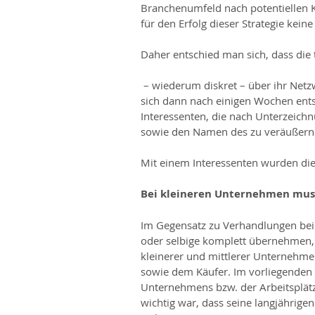
Branchenumfeld nach potentiellen Ka
für den Erfolg dieser Strategie keine
Daher entschied man sich, dass di
 – wiederum diskret – über ihr Netzwerk die Käufersuche initiiert. Aus diesem Prozess ergab 
sich dann nach einigen Wochen ents
Interessenten, die nach Unterzeichnu
sowie den Namen des zu veräußer
Mit einem Interessenten wurden die 
Bei kleineren Unternehmen mus
Im Gegensatz zu Verhandlungen bei 
oder selbige komplett übernehmen, 
kleinerer und mittlerer Unternehm
sowie dem Käufer. Im vorliegenden F
Unternehmens bzw. der Arbeitsplätze
wichtig war, dass seine langjährigen