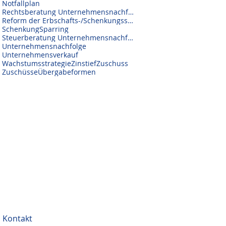
Notfallplan
Rechtsberatung Unternehmensnachfolge
Reform der Erbschafts-/Schenkungssteuer
Schenkung
Sparring
Steuerberatung Unternehmensnachfolge
Unternehmensnachfolge
Unternehmensverkauf
Wachstumsstrategie
Zinstief
Zuschuss
Zuschüsse
Übergabeformen
Kontakt