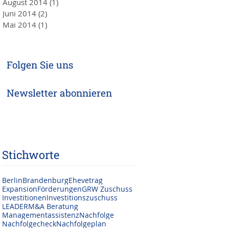
August 2014
(1)
1 Beitrag
Juni 2014
(2)
2 Beiträge
Mai 2014
(1)
1 Beitrag
Folgen Sie uns
Newsletter abonnieren
Stichworte
Berlin
Brandenburg
Ehevetrag
Expansion
Förderungen
GRW Zuschuss
Investitionen
Investitionszuschuss
LEADER
M&A Beratung
Managementassistenz
Nachfolge
Nachfolgecheck
Nachfolgeplan