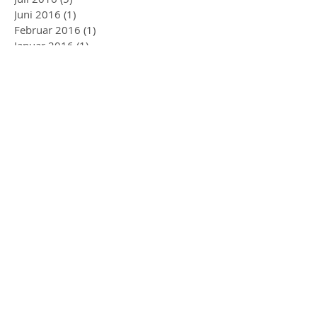
Juni 2016
(1)
1 Beitrag
Februar 2016
(1)
1 Beitrag
Januar 2016
(1)
1 Beitrag
Oktober 2015
(1)
1 Beitrag
Mai 2015
(1)
1 Beitrag
April 2015
(1)
1 Beitrag
März 2015
(1)
1 Beitrag
Januar 2015
(1)
1 Beitrag
November 2014
(1)
1 Beitrag
August 2014
(1)
1 Beitrag
Juni 2014
(2)
2 Beiträge
Mai 2014
(1)
1 Beitrag
Folgen Sie
uns
Newsletter abonnieren