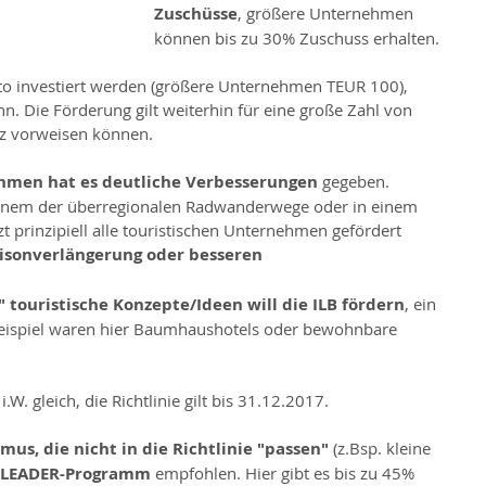
Zuschüsse
, größere Unternehmen 
können bis zu 30% Zuschuss erhalten.
o investiert werden (größere Unternehmen TEUR 100), 
n. Die Förderung gilt weiterhin für eine große Zahl von 
tz vorweisen können.
ehmen hat es deutliche Verbesserungen 
gegeben. 
inem der überregionalen Radwanderwege oder in einem 
zt prinzipiell alle touristischen Unternehmen gefördert 
isonverlängerung oder besseren 
" touristische Konzepte/Ideen will die ILB fördern
, ein 
Beispiel waren hier Baumhaushotels oder bewohnbare 
.W. gleich, die Richtlinie gilt bis 31.12.2017.
us, die nicht in die Richtlinie "passen"
 (z.Bsp. kleine 
LEADER-Programm
 empfohlen. Hier gibt es bis zu 45% 