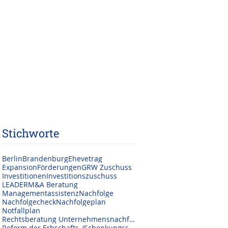
Stichworte
Berlin
Brandenburg
Ehevetrag
Expansion
Förderungen
GRW Zuschuss
Investitionen
Investitionszuschuss
LEADER
M&A Beratung
Managementassistenz
Nachfolge
Nachfolgecheck
Nachfolgeplan
Notfallplan
Rechtsberatung Unternehmensnachfolge
Reform der Erbschafts-/Schenkungssteuer