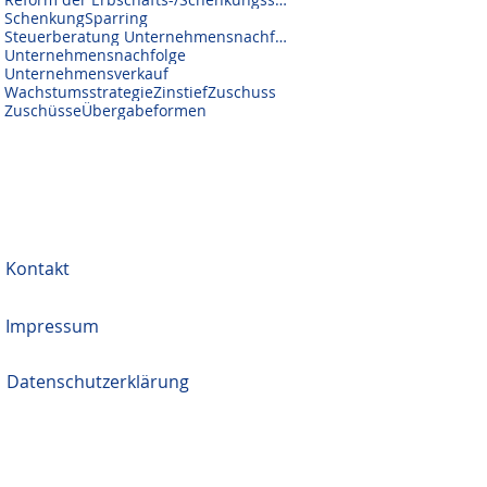
Schenkung
Sparring
Steuerberatung Unternehmensnachfolge
Unternehmensnachfolge
Unternehmensverkauf
Wachstumsstrategie
Zinstief
Zuschuss
Zuschüsse
Übergabeformen
Kontakt
Impressum
Datenschutzerklärung