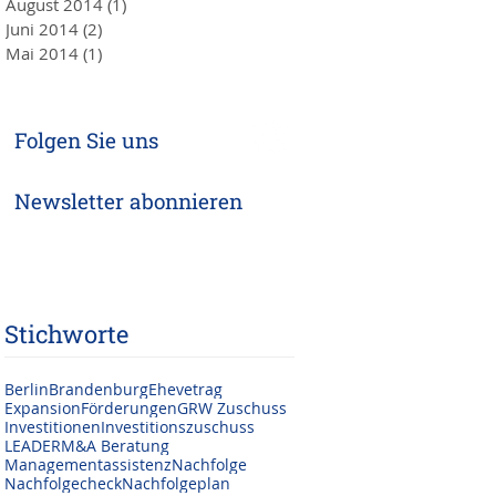
August 2014
(1)
1 Beitrag
Juni 2014
(2)
2 Beiträge
Mai 2014
(1)
1 Beitrag
Folgen Sie uns
Newsletter abonnieren
Stichworte
Berlin
Brandenburg
Ehevetrag
Expansion
Förderungen
GRW Zuschuss
Investitionen
Investitionszuschuss
LEADER
M&A Beratung
Managementassistenz
Nachfolge
Nachfolgecheck
Nachfolgeplan