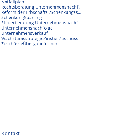
Notfallplan
Rechtsberatung Unternehmensnachfolge
Reform der Erbschafts-/Schenkungssteuer
Schenkung
Sparring
Steuerberatung Unternehmensnachfolge
Unternehmensnachfolge
Unternehmensverkauf
Wachstumsstrategie
Zinstief
Zuschuss
Zuschüsse
Übergabeformen
Kontakt