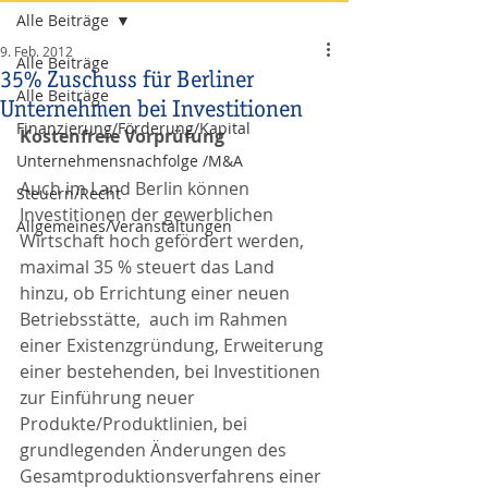
Alle Beiträge
9. Feb. 2012
Alle Beiträge
35% Zuschuss für Berliner
Alle Beiträge
Unternehmen bei Investitionen
Finanzierung/Förderung/Kapital
Kostenfreie Vorprüfung
Unternehmensnachfolge /M&A
Auch im Land Berlin können 
Steuern/Recht
Investitionen der gewerblichen 
Allgemeines/Veranstaltungen
Wirtschaft hoch gefördert werden, 
maximal 35 % steuert das Land 
hinzu, ob Errichtung einer neuen 
Betriebsstätte,  auch im Rahmen 
einer Existenzgründung, Erweiterung 
einer bestehenden, bei Investitionen 
zur Einführung neuer 
Produkte/Produktlinien, bei 
grundlegenden Änderungen des 
Gesamtproduktionsverfahrens einer 