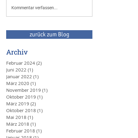
Unternehmensnachfolge
Auch ab 2018 wie
Kommentar verfassen...
oder -verkauf -
Zuschüsse für Inv
Betriebswirtschaft, Recht
- jetzt wieder bis
und Steuern aus einem Guss
durch uns
zurück zum Blog
Archiv
Februar 2024
(2)
2 Beiträge
Juni 2022
(1)
1 Beitrag
Januar 2022
(1)
1 Beitrag
März 2020
(1)
1 Beitrag
November 2019
(1)
1 Beitrag
Oktober 2019
(1)
1 Beitrag
März 2019
(2)
2 Beiträge
Oktober 2018
(1)
1 Beitrag
Mai 2018
(1)
1 Beitrag
März 2018
(1)
1 Beitrag
Februar 2018
(1)
1 Beitrag
Januar 2018
(1)
1 Beitrag