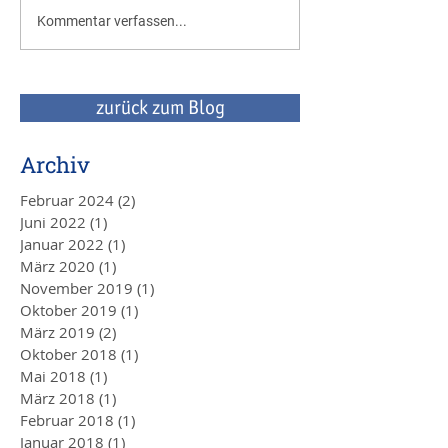
Bürgschaftsbank B
Kommentar verfassen...
Bis 40% für Klimaschutz:
bietet Unterstütz
Förderung der Herstellung
Finanzierung unse
strategischer
Mandanten
Transformationstechnologien
zurück zum Blog
Archiv
Februar 2024
(2)
2 Beiträge
Juni 2022
(1)
1 Beitrag
Januar 2022
(1)
1 Beitrag
März 2020
(1)
1 Beitrag
November 2019
(1)
1 Beitrag
Oktober 2019
(1)
1 Beitrag
März 2019
(2)
2 Beiträge
Oktober 2018
(1)
1 Beitrag
Mai 2018
(1)
1 Beitrag
März 2018
(1)
1 Beitrag
Februar 2018
(1)
1 Beitrag
Januar 2018
(1)
1 Beitrag