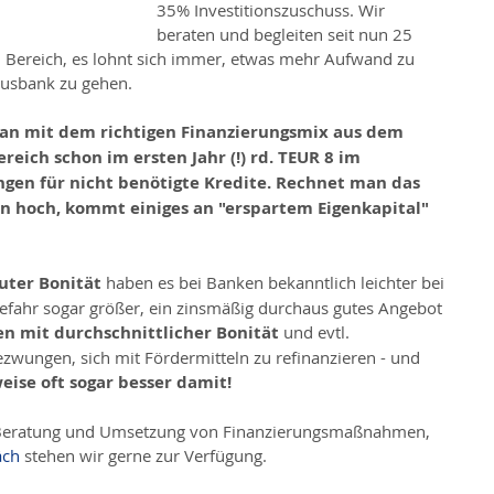
35% Investitionszuschuss. Wir 
beraten und begleiten seit nun 25 
 Bereich, es lohnt sich immer, etwas mehr Aufwand zu 
ausbank zu gehen. 
man mit dem richtigen Finanzierungsmix aus dem 
eich schon im ersten Jahr (!) rd. TEUR 8 im 
ngen für nicht benötigte Kredite. Rechnet man das 
en hoch, kommt einiges an "erspartem Eigenkapital" 
uter Bonität
 haben es bei Banken bekanntlich leichter bei 
 Gefahr sogar größer, ein zinsmäßig durchaus gutes Angebot 
 mit durchschnittlicher Bonität
 und evtl. 
zwungen, sich mit Fördermitteln zu refinanzieren - und 
ise oft sogar besser damit!
r Beratung und Umsetzung von Finanzierungsmaßnahmen, 
äch
 stehen wir gerne zur Verfügung.