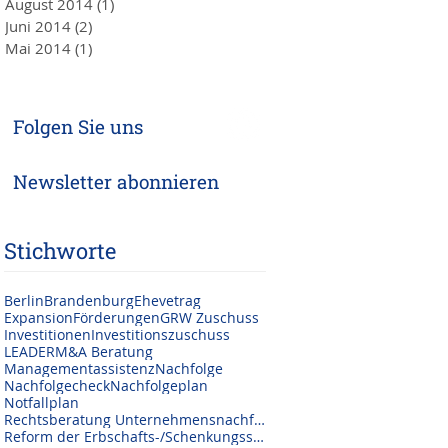
August 2014
(1)
1 Beitrag
Juni 2014
(2)
2 Beiträge
Mai 2014
(1)
1 Beitrag
Folgen Sie uns
Newsletter abonnieren
Stichworte
Berlin
Brandenburg
Ehevetrag
Expansion
Förderungen
GRW Zuschuss
Investitionen
Investitionszuschuss
LEADER
M&A Beratung
Managementassistenz
Nachfolge
Nachfolgecheck
Nachfolgeplan
Notfallplan
Rechtsberatung Unternehmensnachfolge
Reform der Erbschafts-/Schenkungssteuer