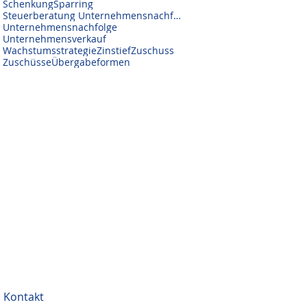
Schenkung
Sparring
Steuerberatung Unternehmensnachfolge
Unternehmensnachfolge
Unternehmensverkauf
Wachstumsstrategie
Zinstief
Zuschuss
Zuschüsse
Übergabeformen
Kontakt