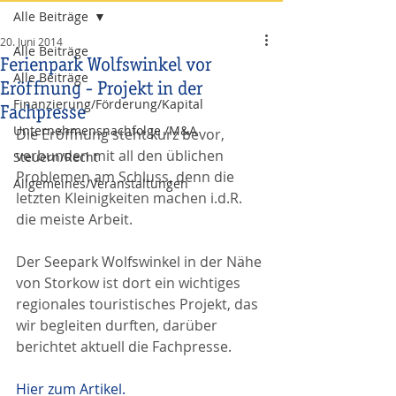
Alle Beiträge
20. Juni 2014
Alle Beiträge
Ferienpark Wolfswinkel vor
Alle Beiträge
Eröffnung - Projekt in der
Finanzierung/Förderung/Kapital
Fachpresse
Unternehmensnachfolge /M&A
Die Eröffnung steht kurz bevor, 
verbunden mit all den üblichen 
Steuern/Recht
Problemen am Schluss, denn die 
Allgemeines/Veranstaltungen
letzten Kleinigkeiten machen i.d.R. 
die meiste Arbeit.
Der Seepark Wolfswinkel in der Nähe 
von Storkow ist dort ein wichtiges 
regionales touristisches Projekt, das 
wir begleiten durften, darüber 
berichtet aktuell die Fachpresse.
Hier zum Artikel.