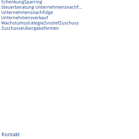
Schenkung
Sparring
Steuerberatung Unternehmensnachfolge
Unternehmensnachfolge
Unternehmensverkauf
Wachstumsstrategie
Zinstief
Zuschuss
Zuschüsse
Übergabeformen
Kontakt