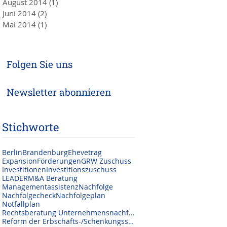
August 2014
(1)
1 Beitrag
Juni 2014
(2)
2 Beiträge
Mai 2014
(1)
1 Beitrag
Folgen Sie uns
Newsletter abonnieren
Stichworte
Berlin
Brandenburg
Ehevetrag
Expansion
Förderungen
GRW Zuschuss
Investitionen
Investitionszuschuss
LEADER
M&A Beratung
Managementassistenz
Nachfolge
Nachfolgecheck
Nachfolgeplan
Notfallplan
Rechtsberatung Unternehmensnachfolge
Reform der Erbschafts-/Schenkungssteuer